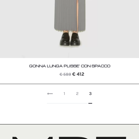
GONNA LUNGA PLISSE’ CON SPACCO
Il
Il
€
412
€
589
prezzo
prezzo
originale
attuale
1
2
3
era:
è:
€ 589.
€ 412.