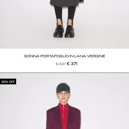
GONNA PORTAFOGLIO IN LANA VERGINE
Il
Il
€
371
€
531
prezzo
prezzo
originale
attuale
30% OFF
era:
è:
€ 531.
€ 371.