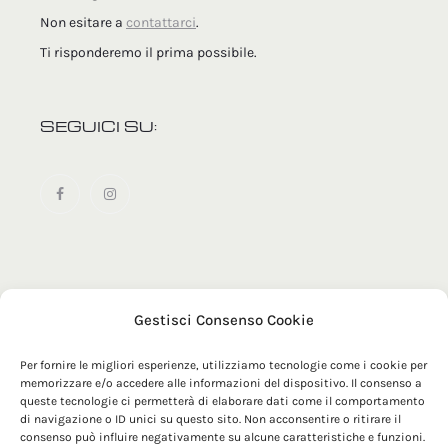
Non esitare a
contattarci
.
Ti risponderemo il prima possibile.
SEGUICI SU:
Gestisci Consenso Cookie
© 2025 MRZ Official | Maglificio Tomas SRL - Via Sacconi 1
- 63900 - Fermo (FM) | P. IVA 00179210448
Per fornire le migliori esperienze, utilizziamo tecnologie come i cookie per
memorizzare e/o accedere alle informazioni del dispositivo. Il consenso a
queste tecnologie ci permetterà di elaborare dati come il comportamento
di navigazione o ID unici su questo sito. Non acconsentire o ritirare il
consenso può influire negativamente su alcune caratteristiche e funzioni.