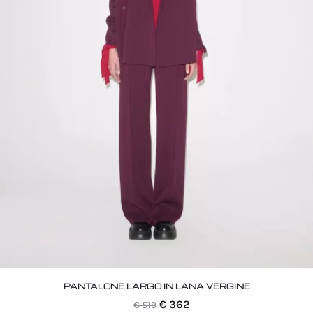
PANTALONE LARGO IN LANA VERGINE
Il
Il
€
362
€
519