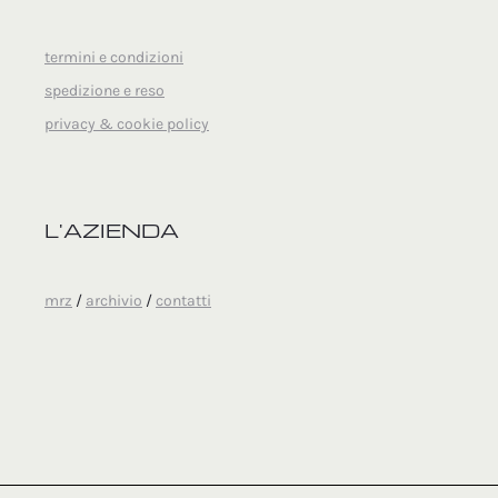
termini e condizioni
spedizione e reso
privacy & cookie policy
L'AZIENDA
mrz
/
archivio
/
contatti