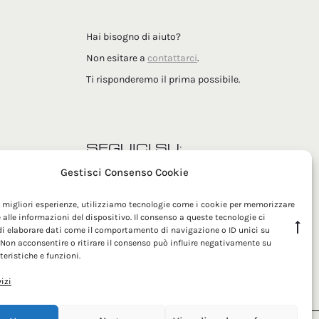
Hai bisogno di aiuto?
Non esitare a
contattarci
.
Ti risponderemo il prima possibile.
SEGUICI SU:
Gestisci Consenso Cookie
le migliori esperienze, utilizziamo tecnologie come i cookie per memorizzare
 alle informazioni del dispositivo. Il consenso a queste tecnologie ci
Go
i elaborare dati come il comportamento di navigazione o ID unici su
 Non acconsentire o ritirare il consenso può influire negativamente su
to
teristiche e funzioni.
top
vizi