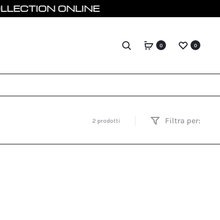
TION ONLINE
Search
0
0
Filtra per:
2 prodotti