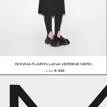
GONNA FLAIR IN LANA VERGINE NERO
Il
Il
€
345
€
494
prezzo
prezzo
originale
attuale
era:
è:
€ 494.
€ 345.