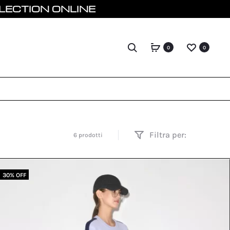
ON ONLINE
Search
0
0
Filtra per:
6 prodotti
30% OFF