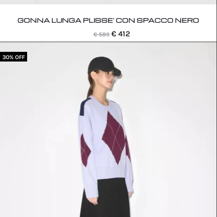
GONNA LUNGA PLISSE’ CON SPACCO NERO
Il
Il
€
412
€
589
prezzo
prezzo
30% OFF
originale
attuale
era:
è:
€ 589.
€ 412.