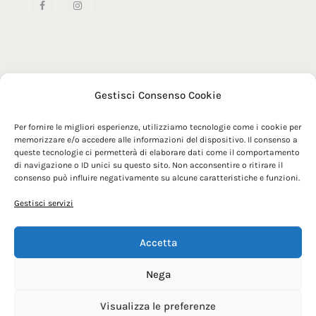
Gestisci Consenso Cookie
© 2025 MRZ Official | Maglificio Tomas SRL - Via Sacconi 1
- 63900 - Fermo (FM) | P. IVA 00179210448
Per fornire le migliori esperienze, utilizziamo tecnologie come i cookie per
memorizzare e/o accedere alle informazioni del dispositivo. Il consenso a
queste tecnologie ci permetterà di elaborare dati come il comportamento
di navigazione o ID unici su questo sito. Non acconsentire o ritirare il
consenso può influire negativamente su alcune caratteristiche e funzioni.
Gestisci servizi
Accetta
Nega
Visualizza le preferenze