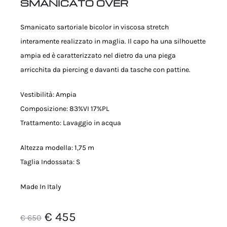
SMANICATO OVER
Smanicato sartoriale bicolor in viscosa stretch
interamente realizzato in maglia. Il capo ha una silhouette
ampia ed è caratterizzato nel dietro da una piega
arricchita da piercing e davanti da tasche con pattine.
Vestibilità: Ampia
Composizione: 83%VI 17%PL
Trattamento: Lavaggio in acqua
Altezza modella: 1,75 m
Taglia Indossata: S
Made In Italy
Il
Il
€
455
€
650