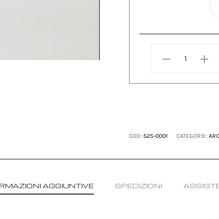
€ 790.
€ 395.
GIACCA
OVER/
BLAZER
GRIGIO
PERLA
quantità
COD:
S25-0001
CATEGORIE:
ARC
RMAZIONI AGGIUNTIVE
SPEDIZIONI
ASSIST