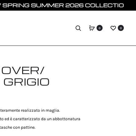
 SUMMER 2026 COLLECTION ONLINE
Search
0
0
 OVER/
 GRIGIO
interamente realizzato in maglia.
to ed è caratterizzato da un abbottonatura
 tasche con pattine.