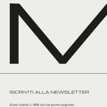
nella
pagina
del
prodotto
ISCRIVITI ALLA NEWSLETTER
Ricevi subito il
-10%
sul tuo primo acquisto.