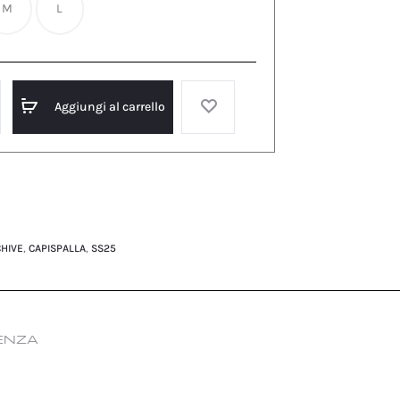
M
L
Aggiungi al carrello
HIVE
,
CAPISPALLA
,
SS25
ENZA