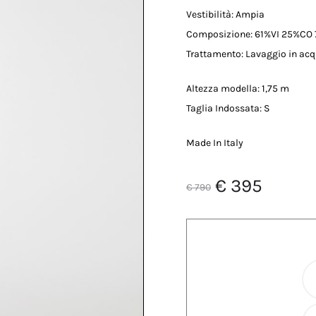
Vestibilità: Ampia
Composizione: 61%VI 25%CO
Trattamento: Lavaggio in ac
Altezza modella: 1,75 m
Taglia Indossata: S
Made In Italy
Il
Il
€
395
€
790
prezzo
prezzo
originale
attual
era:
è: