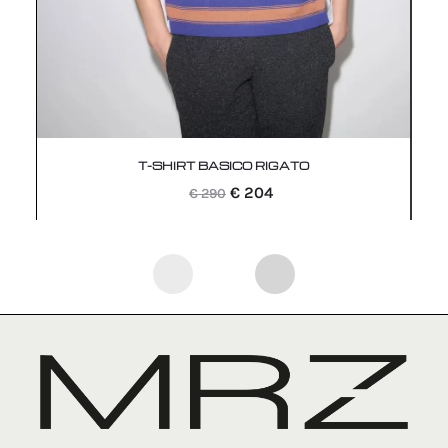
T-SHIRT BASICO RIGATO
Il
Il
€
204
€
290
prezzo
prezzo
originale
attuale
era:
è:
€ 290.
€ 204.