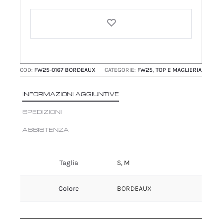
E
CASHMERE
Bordeaux
quantità
COD:
FW25-0167 BORDEAUX
CATEGORIE:
FW25
,
TOP E MAGLIERIA
INFORMAZIONI AGGIUNTIVE
SPEDIZIONI
ASSISTENZA
Taglia
S, M
Colore
BORDEAUX