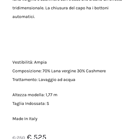
tridimensionale. La chiusura del capo ha i bottoni
automatici.
Vestibilità: Ampia
Composizione: 70% Lana vergine 30% Cashmere
Trattamento: Lavaggio ad acqua
Altezza modella: 1,77 m
Taglia Indossata: S
Made In Italy
Il
Il
€
525
€
750