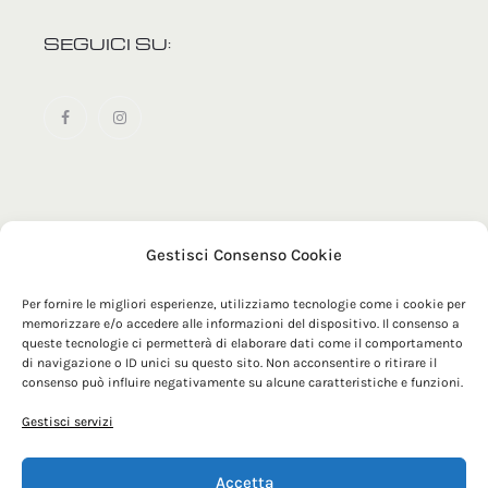
SEGUICI SU:
Gestisci Consenso Cookie
© 2025 MRZ Official | Maglificio Tomas SRL - Via Sacconi 1
- 63900 - Fermo (FM) | P. IVA 00179210448
Per fornire le migliori esperienze, utilizziamo tecnologie come i cookie per
memorizzare e/o accedere alle informazioni del dispositivo. Il consenso a
queste tecnologie ci permetterà di elaborare dati come il comportamento
di navigazione o ID unici su questo sito. Non acconsentire o ritirare il
consenso può influire negativamente su alcune caratteristiche e funzioni.
Gestisci servizi
Accetta