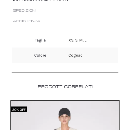
SPEDIZIONI
ASSISTENZA
Taglia
XS, S, M, L
Colore
Cognac
PRODOTTI CORRELATI
30% OFF
30%