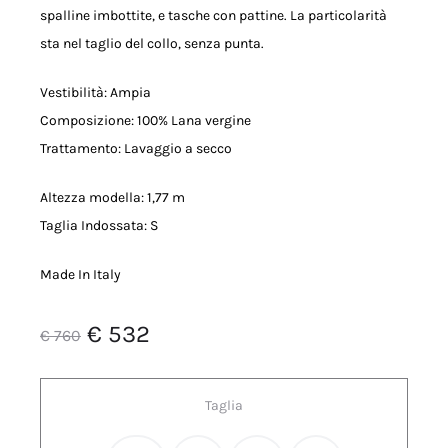
spalline imbottite, e tasche con pattine. La particolarità
sta nel taglio del collo, senza punta.
Vestibilità: Ampia
Composizione: 100% Lana vergine
Trattamento: Lavaggio a secco
Altezza modella: 1,77 m
Taglia Indossata: S
Made In Italy
Il
Il
€
532
€
760
prezzo
prezzo
Taglia
originale
attuale