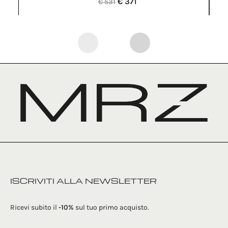
Il
Il
€
371
€
531
prezzo
prezzo
originale
attuale
era:
è:
€ 531.
€ 371.
ISCRIVITI ALLA NEWSLETTER
Ricevi subito il
-10%
sul tuo primo acquisto.