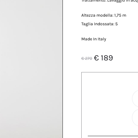
Trattamento: Lavaggio in ac
Altezza modella: 1,75 m
Taglia Indossata: S
Made In Italy
Il
Il
€
189
€
270
prezzo
prezzo
originale
attual
era:
è:
€ 270.
€ 189.