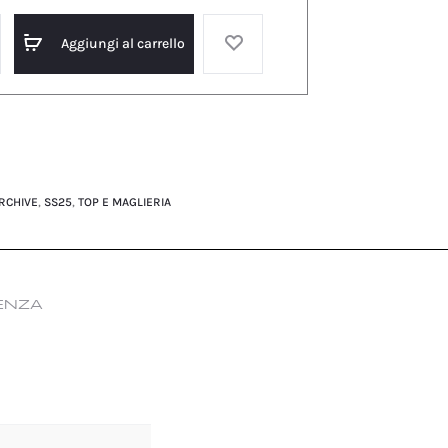
Aggiungi al carrello
RCHIVE
,
SS25
,
TOP E MAGLIERIA
ENZA