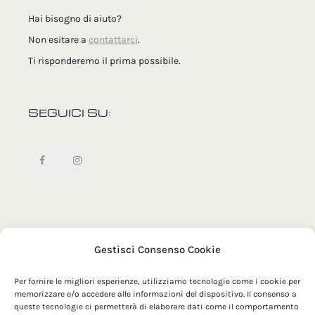
Hai bisogno di aiuto?
Non esitare a
contattarci
.
Ti risponderemo il prima possibile.
SEGUICI SU:
Gestisci Consenso Cookie
© 2025 MRZ Official | Maglificio Tomas SRL - Via Sacconi 1
- 63900 - Fermo (FM) | P. IVA 00179210448
Per fornire le migliori esperienze, utilizziamo tecnologie come i cookie per
memorizzare e/o accedere alle informazioni del dispositivo. Il consenso a
queste tecnologie ci permetterà di elaborare dati come il comportamento