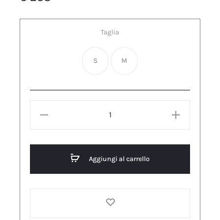
Taglia
S
M
CULOTTE
A
COSTE
CON
Aggiungi al carrello
ELASTICO
LAVORATO
Mattone
quantità