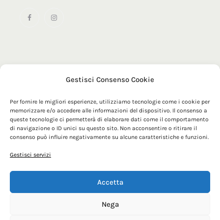
Gestisci Consenso Cookie
© 2025 MRZ Official | Maglificio Tomas SRL - Via Sacconi 1
- 63900 - Fermo (FM) | P. IVA 00179210448
Per fornire le migliori esperienze, utilizziamo tecnologie come i cookie per
memorizzare e/o accedere alle informazioni del dispositivo. Il consenso a
queste tecnologie ci permetterà di elaborare dati come il comportamento
di navigazione o ID unici su questo sito. Non acconsentire o ritirare il
consenso può influire negativamente su alcune caratteristiche e funzioni.
Gestisci servizi
Accetta
Nega