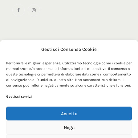
Gestisci Consenso Cookie
© 2025 MRZ Official | Maglificio Tomas SRL - Via Sacconi 1
- 63900 - Fermo (FM) | P. IVA 00179210448
Per fornire le migliori esperienze, utilizziamo tecnologie come i cookie per
memorizzare e/o accedere alle informazioni del dispositivo. Il consenso a
queste tecnologie ci permetterà di elaborare dati come il comportamento
di navigazione o ID unici su questo sito. Non acconsentire o ritirare il
consenso può influire negativamente su alcune caratteristiche e funzioni.
Gestisci servizi
Accetta
Nega